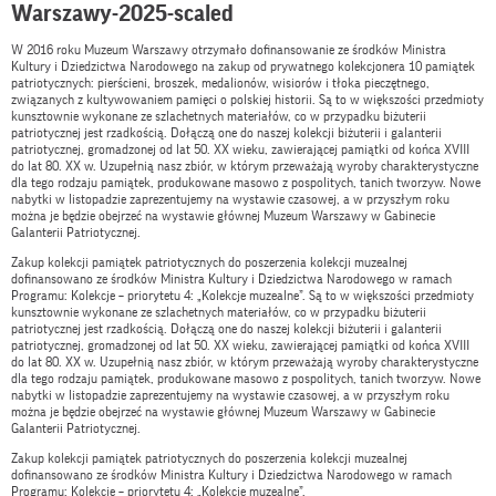
Warszawy-2025-scaled
W 2016 roku Muzeum Warszawy otrzymało dofinansowanie ze środków Ministra
Kultury i Dziedzictwa Narodowego na zakup od prywatnego kolekcjonera 10 pamiątek
patriotycznych: pierścieni, broszek, medalionów, wisiorów i tłoka pieczętnego,
związanych z kultywowaniem pamięci o polskiej historii. Są to w większości przedmioty
kunsztownie wykonane ze szlachetnych materiałów, co w przypadku biżuterii
patriotycznej jest rzadkością. Dołączą one do naszej kolekcji biżuterii i galanterii
patriotycznej, gromadzonej od lat 50. XX wieku, zawierającej pamiątki od końca XVIII
do lat 80. XX w. Uzupełnią nasz zbiór, w którym przeważają wyroby charakterystyczne
dla tego rodzaju pamiątek, produkowane masowo z pospolitych, tanich tworzyw. Nowe
nabytki w listopadzie zaprezentujemy na wystawie czasowej, a w przyszłym roku
można je będzie obejrzeć na wystawie głównej Muzeum Warszawy w Gabinecie
Galanterii Patriotycznej.
Zakup kolekcji pamiątek patriotycznych do poszerzenia kolekcji muzealnej
dofinansowano ze środków Ministra Kultury i Dziedzictwa Narodowego w ramach
Programu: Kolekcje – priorytetu 4: „Kolekcje muzealne”. Są to w większości przedmioty
kunsztownie wykonane ze szlachetnych materiałów, co w przypadku biżuterii
patriotycznej jest rzadkością. Dołączą one do naszej kolekcji biżuterii i galanterii
patriotycznej, gromadzonej od lat 50. XX wieku, zawierającej pamiątki od końca XVIII
do lat 80. XX w. Uzupełnią nasz zbiór, w którym przeważają wyroby charakterystyczne
dla tego rodzaju pamiątek, produkowane masowo z pospolitych, tanich tworzyw. Nowe
nabytki w listopadzie zaprezentujemy na wystawie czasowej, a w przyszłym roku
można je będzie obejrzeć na wystawie głównej Muzeum Warszawy w Gabinecie
Galanterii Patriotycznej.
Zakup kolekcji pamiątek patriotycznych do poszerzenia kolekcji muzealnej
dofinansowano ze środków Ministra Kultury i Dziedzictwa Narodowego w ramach
Programu: Kolekcje – priorytetu 4: „Kolekcje muzealne”.